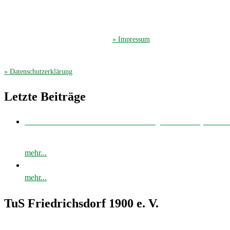
Der TuS Friedrichsdorf ist eingetragen in das Vereinsregister beim Amtsgerich
Der TuS Friedrichsdorf hat beim Finanzamt Gütersloh die Steuernummer 35
Hier gelangen Sie zum ausführliches
» Impressum
.
Die Datenschutzerklärung finden Sie hier
» Datenschutzerklärung
.
Letzte Beiträge
Bei bestem Fußballwetter musste unsere E-Jugend zum Derby nach 
mehr...
mehr...
TuS Friedrichsdorf 1900 e. V.
Avenwedder Str. 513, 33335 Gütersloh