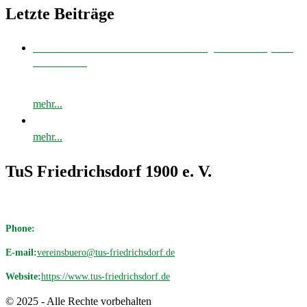
Letzte Beiträge
Bei bestem Fußballwetter musste unsere E-Jugend zum Derby nach
Avenwedde…
mehr...
mehr...
TuS Friedrichsdorf 1900 e. V.
Avenwedder Str. 513, 33335 Gütersloh
Phone:
05209 / 98 19 18
E-mail:
vereinsbuero@tus-friedrichsdorf.de
Website:
https://www.tus-friedrichsdorf.de
© 2025 - Alle Rechte vorbehalten