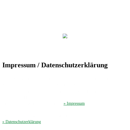
Impressum / Datenschutzerklärung
Der TuS Friedrichsdorf ist eingetragen in das Vereinsregister beim
Amtsgericht Gütersloh unter der Vereinsregister-Nr. 389.
Der TuS Friedrichsdorf hat beim Finanzamt Gütersloh die Steuernummer
351/4913/2044.
Hier gelangen Sie zum ausführliches
» Impressum
.
Die Datenschutzerklärung finden Sie hier
» Datenschutzerklärung
.