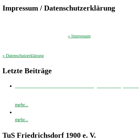
Impressum / Datenschutzerklärung
Der TuS Friedrichsdorf ist eingetragen in das Vereinsregister beim Amtsgerich
Der TuS Friedrichsdorf hat beim Finanzamt Gütersloh die Steuernummer 35
Hier gelangen Sie zum ausführliches
» Impressum
.
Die Datenschutzerklärung finden Sie hier
» Datenschutzerklärung
.
Letzte Beiträge
Bei bestem Fußballwetter musste unsere E-Jugend zum Derby nach 
mehr...
mehr...
TuS Friedrichsdorf 1900 e. V.