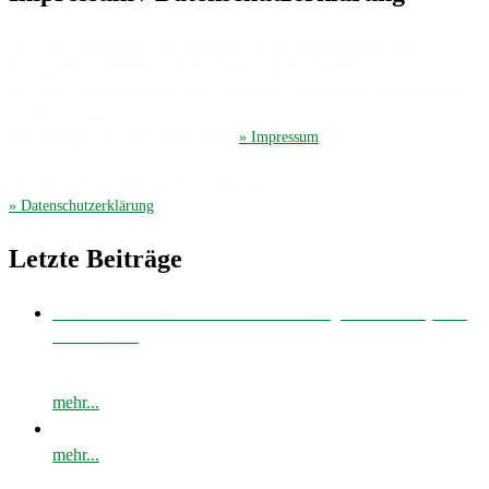
Der TuS Friedrichsdorf ist eingetragen in das Vereinsregister beim
Amtsgericht Gütersloh unter der Vereinsregister-Nr. 389.
Der TuS Friedrichsdorf hat beim Finanzamt Gütersloh die Steuernummer
351/4913/2044.
Hier gelangen Sie zum ausführliches
» Impressum
.
Die Datenschutzerklärung finden Sie hier
» Datenschutzerklärung
.
Letzte Beiträge
Bei bestem Fußballwetter musste unsere E-Jugend zum Derby nach
Avenwedde…
mehr...
mehr...