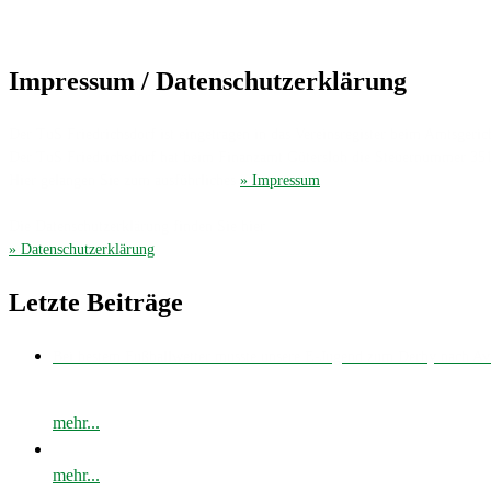
Impressum / Datenschutzerklärung
Der TuS Friedrichsdorf ist eingetragen in das Vereinsregister beim Amtsgerich
Der TuS Friedrichsdorf hat beim Finanzamt Gütersloh die Steuernummer 35
Hier gelangen Sie zum ausführliches
» Impressum
.
Die Datenschutzerklärung finden Sie hier
» Datenschutzerklärung
.
Letzte Beiträge
Bei bestem Fußballwetter musste unsere E-Jugend zum Derby nach 
mehr...
mehr...