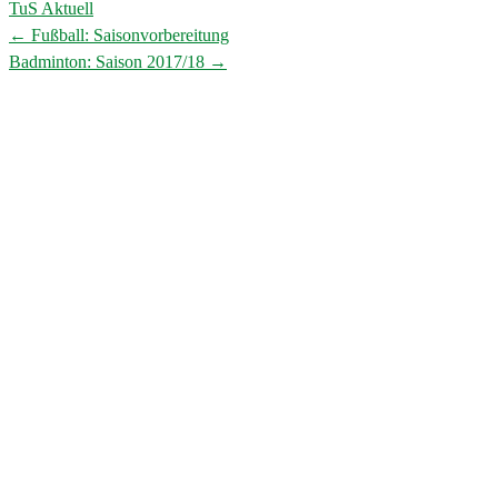
TuS Aktuell
←
Fußball: Saisonvorbereitung
Post
Badminton: Saison 2017/18
→
navigation