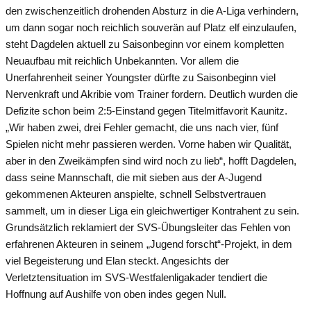
den zwischenzeitlich drohenden Absturz in die A-Liga verhindern,
um dann sogar noch reichlich souverän auf Platz elf einzulaufen,
steht Dagdelen aktuell zu Saisonbeginn vor einem kompletten
Neuaufbau mit reichlich Unbekannten. Vor allem die
Unerfahrenheit seiner Youngster dürfte zu Saisonbeginn viel
Nervenkraft und Akribie vom Trainer fordern. Deutlich wurden die
Defizite schon beim 2:5-Einstand gegen Titelmitfavorit Kaunitz.
„Wir haben zwei, drei Fehler gemacht, die uns nach vier, fünf
Spielen nicht mehr passieren werden. Vorne haben wir Qualität,
aber in den Zweikämpfen sind wird noch zu lieb“, hofft Dagdelen,
dass seine Mannschaft, die mit sieben aus der A-Jugend
gekommenen Akteuren anspielte, schnell Selbstvertrauen
sammelt, um in dieser Liga ein gleichwertiger Kontrahent zu sein.
Grundsätzlich reklamiert der SVS-Übungsleiter das Fehlen von
erfahrenen Akteuren in seinem „Jugend forscht“-Projekt, in dem
viel Begeisterung und Elan steckt. Angesichts der
Verletztensituation im SVS-Westfalenligakader tendiert die
Hoffnung auf Aushilfe von oben indes gegen Null.