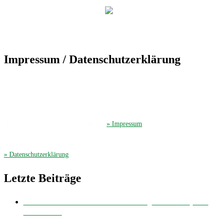
Impressum / Datenschutzerklärung
Der TuS Friedrichsdorf ist eingetragen in das Vereinsregister beim
Amtsgericht Gütersloh unter der Vereinsregister-Nr. 389.
Der TuS Friedrichsdorf hat beim Finanzamt Gütersloh die Steuernummer
351/4913/2044.
Hier gelangen Sie zum ausführliches
» Impressum
.
Die Datenschutzerklärung finden Sie hier
» Datenschutzerklärung
.
Letzte Beiträge
Bei bestem Fußballwetter musste unsere E-Jugend zum Derby nach
Avenwedde…