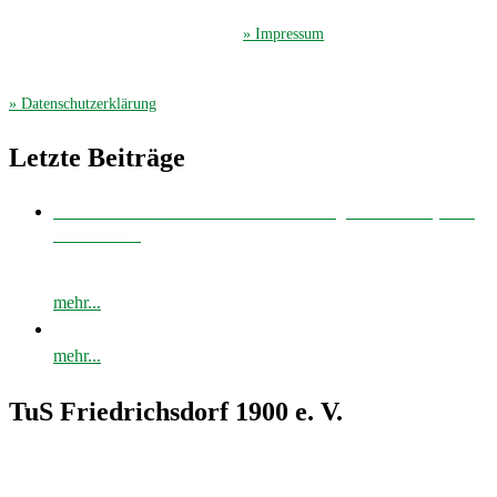
351/4913/2044.
Hier gelangen Sie zum ausführliches
» Impressum
.
Die Datenschutzerklärung finden Sie hier
» Datenschutzerklärung
.
Letzte Beiträge
Bei bestem Fußballwetter musste unsere E-Jugend zum Derby nach
Avenwedde…
mehr...
mehr...
TuS Friedrichsdorf 1900 e. V.
Avenwedder Str. 513, 33335 Gütersloh