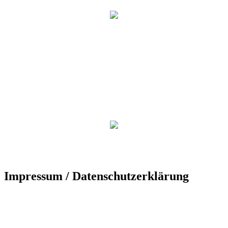
Impressum / Datenschutzerklärung
Der TuS Friedrichsdorf ist eingetragen in das Vereinsregister beim
Amtsgericht Gütersloh unter der Vereinsregister-Nr. 389.
Der TuS Friedrichsdorf hat beim Finanzamt Gütersloh die Steuernummer