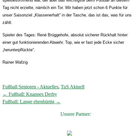
spielbestimmend war, der aber das Wichtigste beim Fußball an diesem
Tag nicht erzielte, nämlich ein Tor. Wir haben jetzt schon 6 Punkte für
unser Saisonziel „Klassenerhalt“ in der Tasche, das ist das, was für uns
zählt.
Spieler des Tages: René Brüggehofe, absolut sicherer Rückhalt hinter
einer gut funktionierenden Abwehr. Top, wie er fast jede Ecke sicher
„herunterpflückte“.
Rainer Wafzig
Fußball Senioren - Aktuelles
,
TuS Aktuell
←
Fußball: Knappes Derby
Post
Fußball: Lange ebenbürtig
→
navigation
Unsere Partner: