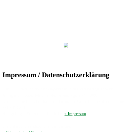
Impressum / Datenschutzerklärung
Der TuS Friedrichsdorf ist eingetragen in das Vereinsregister beim
Amtsgericht Gütersloh unter der Vereinsregister-Nr. 389.
Der TuS Friedrichsdorf hat beim Finanzamt Gütersloh die Steuernummer
351/4913/2044.
Hier gelangen Sie zum ausführliches
» Impressum
.
Die Datenschutzerklärung finden Sie hier