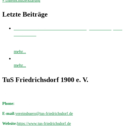
» Datenschutzerklärung
.
Letzte Beiträge
Bei bestem Fußballwetter musste unsere E-Jugend zum Derby nach
Avenwedde…
mehr...
mehr...
TuS Friedrichsdorf 1900 e. V.
Avenwedder Str. 513, 33335 Gütersloh
Phone:
05209 / 98 19 18
E-mail:
vereinsbuero@tus-friedrichsdorf.de
Website:
https://www.tus-friedrichsdorf.de