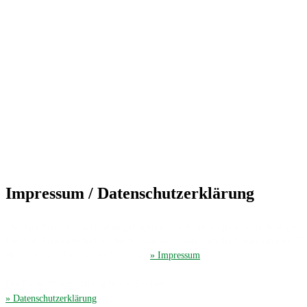
Impressum / Datenschutzerklärung
Der TuS Friedrichsdorf ist eingetragen in das Vereinsregister beim Amtsgerich
Der TuS Friedrichsdorf hat beim Finanzamt Gütersloh die Steuernummer 35
Hier gelangen Sie zum ausführliches
» Impressum
.
Die Datenschutzerklärung finden Sie hier
» Datenschutzerklärung
.