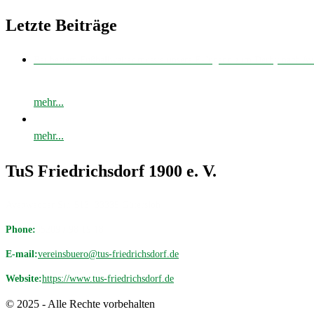
Letzte Beiträge
Bei bestem Fußballwetter musste unsere E-Jugend zum Derby nach 
mehr...
mehr...
TuS Friedrichsdorf 1900 e. V.
Avenwedder Str. 513, 33335 Gütersloh
Phone:
05209 / 98 19 18
E-mail:
vereinsbuero@tus-friedrichsdorf.de
Website:
https://www.tus-friedrichsdorf.de
© 2025 - Alle Rechte vorbehalten