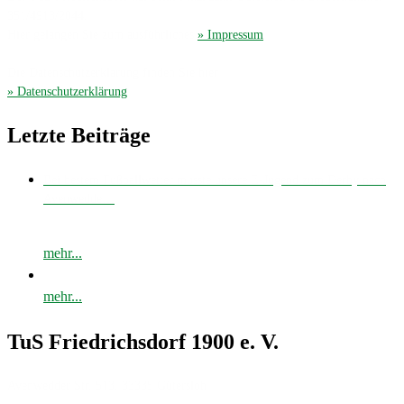
351/4913/2044.
Hier gelangen Sie zum ausführliches
» Impressum
.
Die Datenschutzerklärung finden Sie hier
» Datenschutzerklärung
.
Letzte Beiträge
Bei bestem Fußballwetter musste unsere E-Jugend zum Derby nach
Avenwedde…
mehr...
mehr...
TuS Friedrichsdorf 1900 e. V.
Avenwedder Str. 513, 33335 Gütersloh