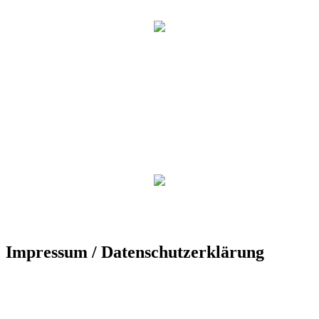
Impressum / Datenschutzerklärung
Der TuS Friedrichsdorf ist eingetragen in das Vereinsregister beim
Amtsgericht Gütersloh unter der Vereinsregister-Nr. 389.
Der TuS Friedrichsdorf hat beim Finanzamt Gütersloh die Steuernummer