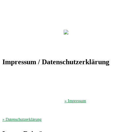
Impressum / Datenschutzerklärung
Der TuS Friedrichsdorf ist eingetragen in das Vereinsregister beim
Amtsgericht Gütersloh unter der Vereinsregister-Nr. 389.
Der TuS Friedrichsdorf hat beim Finanzamt Gütersloh die Steuernummer
351/4913/2044.
Hier gelangen Sie zum ausführliches
» Impressum
.
Die Datenschutzerklärung finden Sie hier
» Datenschutzerklärung
.