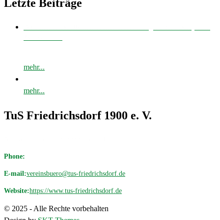
Letzte Beiträge
Bei bestem Fußballwetter musste unsere E-Jugend zum Derby nach
Avenwedde…
mehr...
mehr...
TuS Friedrichsdorf 1900 e. V.
Avenwedder Str. 513, 33335 Gütersloh
Phone:
05209 / 98 19 18
E-mail:
vereinsbuero@tus-friedrichsdorf.de
Website:
https://www.tus-friedrichsdorf.de
© 2025 - Alle Rechte vorbehalten