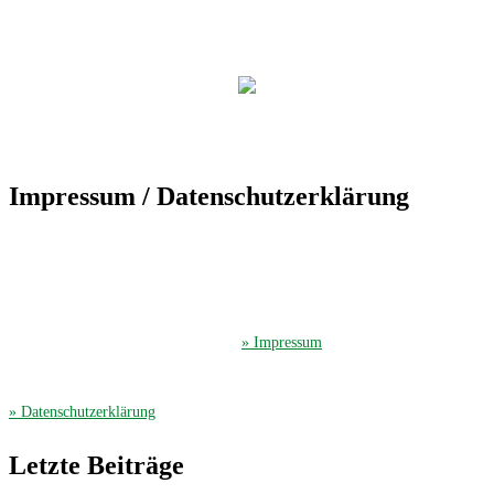
Impressum / Datenschutzerklärung
Der TuS Friedrichsdorf ist eingetragen in das Vereinsregister beim
Amtsgericht Gütersloh unter der Vereinsregister-Nr. 389.
Der TuS Friedrichsdorf hat beim Finanzamt Gütersloh die Steuernummer
351/4913/2044.
Hier gelangen Sie zum ausführliches
» Impressum
.
Die Datenschutzerklärung finden Sie hier
» Datenschutzerklärung
.
Letzte Beiträge