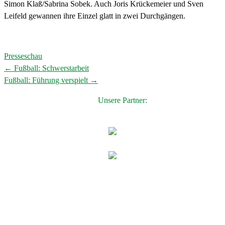
Simon Klaß/Sabrina Sobek. Auch Joris Krückemeier und Sven
Leifeld gewannen ihre Einzel glatt in zwei Durchgängen.
Presseschau
←
Fußball: Schwerstarbeit
Post
Fußball: Führung verspielt
→
navigation
Unsere Partner: