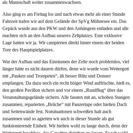
als Mannschaft weiter zusammenwachsen.
Also ging es am Freitag los und nach etwas mehr als einer Stunde
Fahrzeit trafen wir auf dem Gelände der SpVg Möhnesee ein. Das
Gepäck wurde aus den PKW und den Anhängern entladen und alle
machten sich an den Aufbau unseres Zeltplatzes. Eine exklusive
Lage hatten wir ja. Wir campierten direkt hinter einem der beiden
Tore des Hauptspielplatzes.
War der Aufbau und das Einräumen der Zelte noch problemlos, viel
länger hätte es nicht dauern dürfen, denn wir wurde vom Wettergott
mit „Pauken und Trompeten“, äh besser Blitz und Donner
empfangen. Da dazu noch ein recht böiger Wind auffrischte, hieß es,
den großen Pavillon sichern und vor einem „Rundflug“ über das
Veranstaltungsgelände sichern. Alle fassten mit an, schoben Stangen
zusammen, reparierten „Brüche“ mit Panzertape oder hielten Dach
und Seitenwände fest. Notsituationen schweißen halt auch
zusammen und so agierten wir auch in dieser Stunde als gut
funktionierende Einheit. Wir hielten wohl zu lange durch, denn der
Wettergott beschloss, das Gewitter abziehen zu lassen. Er sah wohl