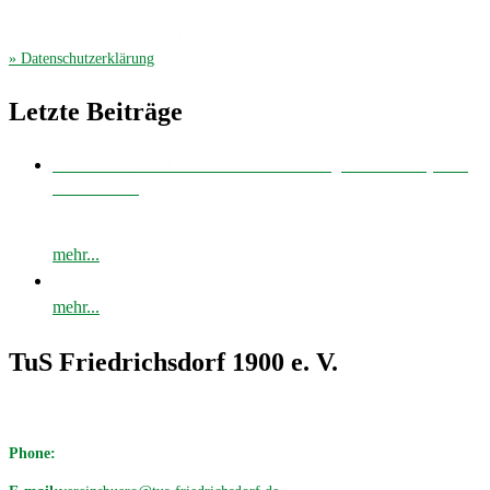
Die Datenschutzerklärung finden Sie hier
» Datenschutzerklärung
.
Letzte Beiträge
Bei bestem Fußballwetter musste unsere E-Jugend zum Derby nach
Avenwedde…
mehr...
mehr...
TuS Friedrichsdorf 1900 e. V.
Avenwedder Str. 513, 33335 Gütersloh
Phone:
05209 / 98 19 18