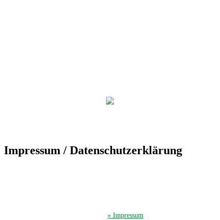
Impressum / Datenschutzerklärung
Der TuS Friedrichsdorf ist eingetragen in das Vereinsregister beim
Amtsgericht Gütersloh unter der Vereinsregister-Nr. 389.
Der TuS Friedrichsdorf hat beim Finanzamt Gütersloh die Steuernummer
351/4913/2044.
Hier gelangen Sie zum ausführliches
» Impressum
.