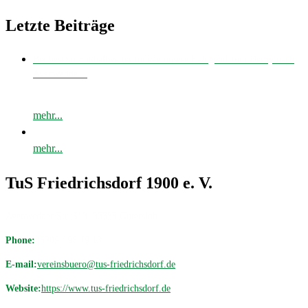
Letzte Beiträge
Bei bestem Fußballwetter musste unsere E-Jugend zum Derby nach
Avenwedde…
mehr...
mehr...
TuS Friedrichsdorf 1900 e. V.
Avenwedder Str. 513, 33335 Gütersloh
Phone:
05209 / 98 19 18
E-mail:
vereinsbuero@tus-friedrichsdorf.de
Website:
https://www.tus-friedrichsdorf.de