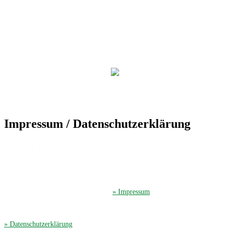
Impressum / Datenschutzerklärung
Der TuS Friedrichsdorf ist eingetragen in das Vereinsregister beim
Amtsgericht Gütersloh unter der Vereinsregister-Nr. 389.
Der TuS Friedrichsdorf hat beim Finanzamt Gütersloh die Steuernummer
351/4913/2044.
Hier gelangen Sie zum ausführliches
» Impressum
.
Die Datenschutzerklärung finden Sie hier
» Datenschutzerklärung
.