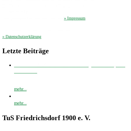
Der TuS Friedrichsdorf hat beim Finanzamt Gütersloh die Steuernummer
351/4913/2044.
Hier gelangen Sie zum ausführliches
» Impressum
.
Die Datenschutzerklärung finden Sie hier
» Datenschutzerklärung
.
Letzte Beiträge
Bei bestem Fußballwetter musste unsere E-Jugend zum Derby nach
Avenwedde…
mehr...
mehr...
TuS Friedrichsdorf 1900 e. V.