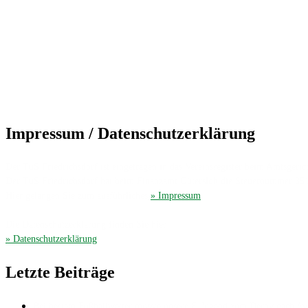
Impressum / Datenschutzerklärung
Der TuS Friedrichsdorf ist eingetragen in das Vereinsregister beim Amtsgerich
Der TuS Friedrichsdorf hat beim Finanzamt Gütersloh die Steuernummer 35
Hier gelangen Sie zum ausführliches
» Impressum
.
Die Datenschutzerklärung finden Sie hier
» Datenschutzerklärung
.
Letzte Beiträge
Bei bestem Fußballwetter musste unsere E-Jugend zum Derby nach 