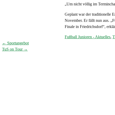
„Um nicht völlig im Termincha
Geplant war der traditionelle E
November. Er fällt nun aus. „
Finale in Friedrichsdorf“, erk
Fußball Junioren - Aktuelles
,
T
←
Sportangebot
Post
TuS on Tour
→
navigation