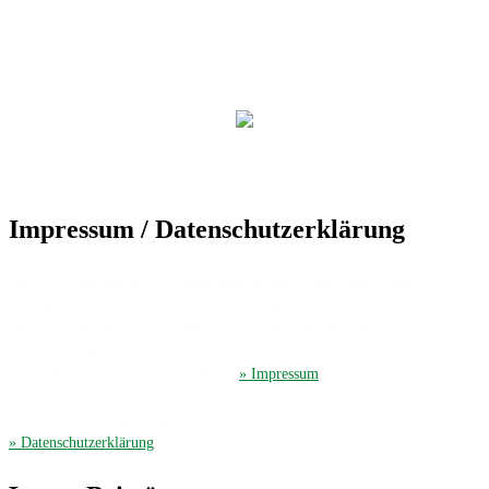
Impressum / Datenschutzerklärung
Der TuS Friedrichsdorf ist eingetragen in das Vereinsregister beim
Amtsgericht Gütersloh unter der Vereinsregister-Nr. 389.
Der TuS Friedrichsdorf hat beim Finanzamt Gütersloh die Steuernummer
351/4913/2044.
Hier gelangen Sie zum ausführliches
» Impressum
.
Die Datenschutzerklärung finden Sie hier
» Datenschutzerklärung
.