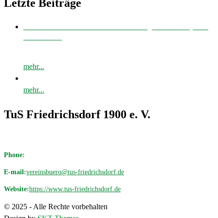
Letzte Beiträge
Bei bestem Fußballwetter musste unsere E-Jugend zum Derby nach
Avenwedde…
mehr...
mehr...
TuS Friedrichsdorf 1900 e. V.
Avenwedder Str. 513, 33335 Gütersloh
Phone:
05209 / 98 19 18
E-mail:
vereinsbuero@tus-friedrichsdorf.de
Website:
https://www.tus-friedrichsdorf.de
© 2025 - Alle Rechte vorbehalten