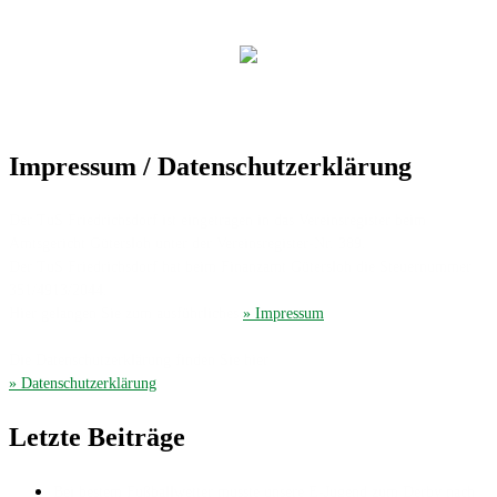
Impressum / Datenschutzerklärung
Der TuS Friedrichsdorf ist eingetragen in das Vereinsregister beim
Amtsgericht Gütersloh unter der Vereinsregister-Nr. 389.
Der TuS Friedrichsdorf hat beim Finanzamt Gütersloh die Steuernummer
351/4913/2044.
Hier gelangen Sie zum ausführliches
» Impressum
.
Die Datenschutzerklärung finden Sie hier
» Datenschutzerklärung
.
Letzte Beiträge
Bei bestem Fußballwetter musste unsere E-Jugend zum Derby nach