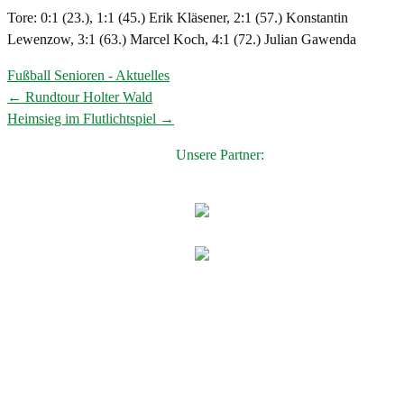
Tore: 0:1 (23.), 1:1 (45.) Erik Kläsener, 2:1 (57.) Konstantin
Lewenzow, 3:1 (63.) Marcel Koch, 4:1 (72.) Julian Gawenda
Fußball Senioren - Aktuelles
←
Rundtour Holter Wald
Post
Heimsieg im Flutlichtspiel
→
navigation
Unsere Partner: