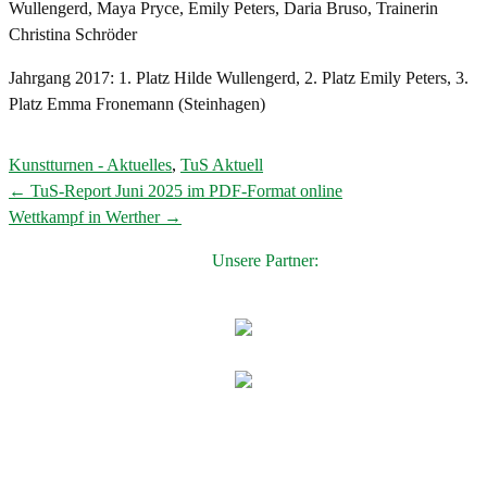
Wullengerd, Maya Pryce, Emily Peters, Daria Bruso, Trainerin
Christina Schröder
Jahrgang 2017: 1. Platz Hilde Wullengerd, 2. Platz Emily Peters, 3.
Platz Emma Fronemann (Steinhagen)
Kunstturnen - Aktuelles
,
TuS Aktuell
←
TuS-Report Juni 2025 im PDF-Format online
Post
Wettkampf in Werther
→
navigation
Unsere Partner: