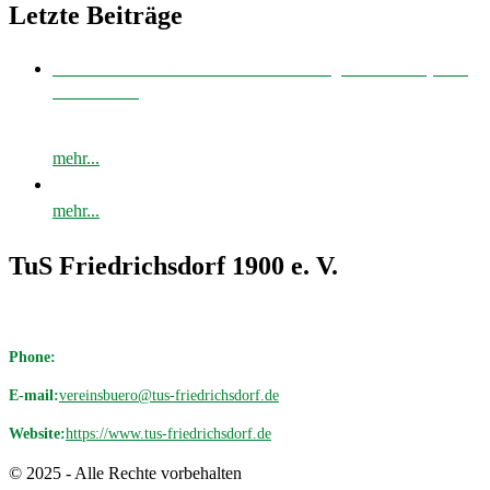
Letzte Beiträge
Bei bestem Fußballwetter musste unsere E-Jugend zum Derby nach
Avenwedde…
mehr...
mehr...
TuS Friedrichsdorf 1900 e. V.
Avenwedder Str. 513, 33335 Gütersloh
Phone:
05209 / 98 19 18
E-mail:
vereinsbuero@tus-friedrichsdorf.de
Website:
https://www.tus-friedrichsdorf.de
© 2025 - Alle Rechte vorbehalten