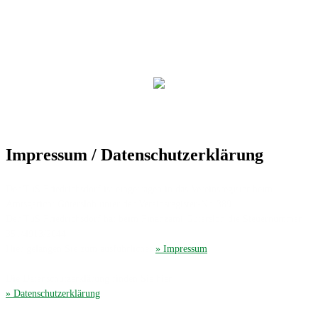
Impressum / Datenschutzerklärung
Der TuS Friedrichsdorf ist eingetragen in das Vereinsregister beim
Amtsgericht Gütersloh unter der Vereinsregister-Nr. 389.
Der TuS Friedrichsdorf hat beim Finanzamt Gütersloh die Steuernummer
351/4913/2044.
Hier gelangen Sie zum ausführliches
» Impressum
.
Die Datenschutzerklärung finden Sie hier
» Datenschutzerklärung
.