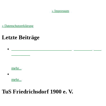
Der TuS Friedrichsdorf hat beim Finanzamt Gütersloh die Steuernummer
351/4913/2044.
Hier gelangen Sie zum ausführliches
» Impressum
.
Die Datenschutzerklärung finden Sie hier
» Datenschutzerklärung
.
Letzte Beiträge
Bei bestem Fußballwetter musste unsere E-Jugend zum Derby nach
Avenwedde…
mehr...
mehr...
TuS Friedrichsdorf 1900 e. V.
Avenwedder Str. 513, 33335 Gütersloh