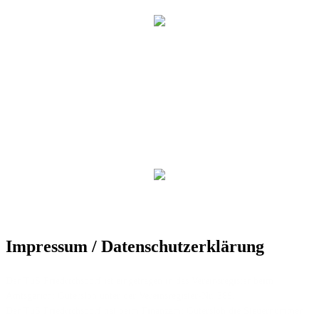
Impressum / Datenschutzerklärung
Der TuS Friedrichsdorf ist eingetragen in das Vereinsregister beim
Amtsgericht Gütersloh unter der Vereinsregister-Nr. 389.
Der TuS Friedrichsdorf hat beim Finanzamt Gütersloh die Steuernummer