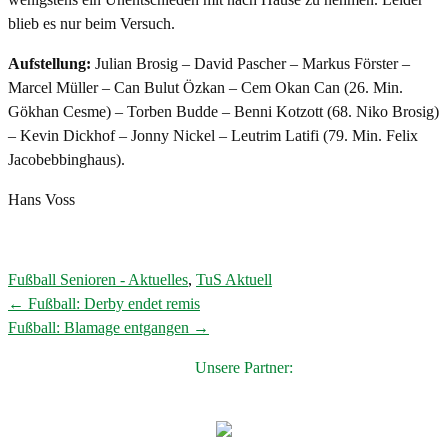
blieb es nur beim Versuch.
Aufstellung:
Julian Brosig – David Pascher – Markus Förster –
Marcel Müller – Can Bulut Özkan – Cem Okan Can (26. Min.
Gökhan Cesme) – Torben Budde – Benni Kotzott (68. Niko Brosig)
– Kevin Dickhof – Jonny Nickel – Leutrim Latifi (79. Min. Felix
Jacobebbinghaus).
Hans Voss
Fußball Senioren - Aktuelles
,
TuS Aktuell
←
Fußball: Derby endet remis
Post
Fußball: Blamage entgangen
→
navigation
Unsere Partner: