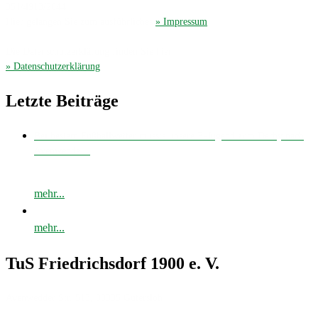
351/4913/2044.
Hier gelangen Sie zum ausführliches
» Impressum
.
Die Datenschutzerklärung finden Sie hier
» Datenschutzerklärung
.
Letzte Beiträge
Bei bestem Fußballwetter musste unsere E-Jugend zum Derby nach
Avenwedde…
mehr...
mehr...
TuS Friedrichsdorf 1900 e. V.
Avenwedder Str. 513, 33335 Gütersloh