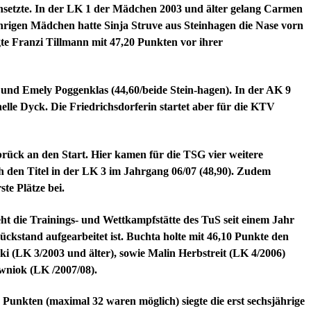
chsetzte. In der LK 1 der Mädchen 2003 und älter gelang Carmen
ährigen Mädchen hatte Sinja Struve aus Steinhagen die Nase vorn
te Franzi Tillmann mit 47,20 Punkten vor ihrer
und Emely Poggenklas (44,60/beide Stein-hagen). In der AK 9
lle Dyck. Die Friedrichsdorferin startet aber für die KTV
rück an den Start. Hier kamen für die TSG vier weitere
h den Titel in der LK 3 im Jahrgang 06/07 (48,90). Zudem
te Plätze bei.
eht die Trainings- und Wettkampfstätte des TuS seit einem Jahr
ckstand aufgearbeitet ist. Buchta holte mit 46,10 Punkte den
ki (LK 3/2003 und älter), sowie Malin Herbstreit (LK 4/2006)
wniok (LK /2007/08).
unkten (maximal 32 waren möglich) siegte die erst sechsjährige