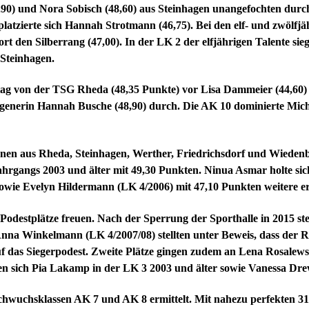
8,90) und Nora Sobisch (48,60) aus Steinhagen unangefochten dur
latzierte sich Hannah Strotmann (46,75). Bei den elf- und zwölfj
den Silberrang (47,00). In der LK 2 der elfjährigen Talente sieg
 Steinhagen.
tag von der TSG Rheda (48,35 Punkte) vor Lisa Dammeier (44,60) 
agenerin Hannah Busche (48,90) durch. Die AK 10 dominierte Miche
nnen aus Rheda, Steinhagen, Werther, Friedrichsdorf und Wiedenb
ahrgangs 2003 und älter mit 49,30 Punkten. Ninua Asmar holte sic
sowie Evelyn Hildermann (LK 4/2006) mit 47,10 Punkten weitere ers
 Podestplätze freuen. Nach der Sperrung der Sporthalle in 2015 st
na Winkelmann (LK 4/2007/08) stellten unter Beweis, dass der Rü
uf das Siegerpodest. Zweite Plätze gingen zudem an Lena Rosalews
ten sich Pia Lakamp in der LK 3 2003 und älter sowie Vanessa Dre
wuchsklassen AK 7 und AK 8 ermittelt. Mit nahezu perfekten 31 P