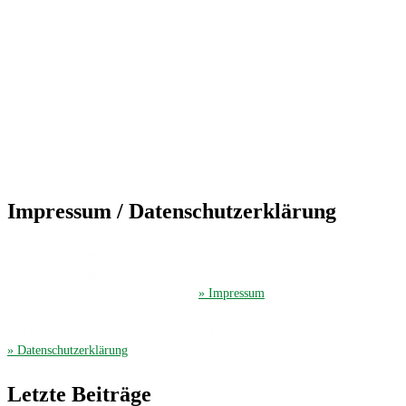
Impressum / Datenschutzerklärung
Der TuS Friedrichsdorf ist eingetragen in das Vereinsregister beim Amtsgerich
Der TuS Friedrichsdorf hat beim Finanzamt Gütersloh die Steuernummer 35
Hier gelangen Sie zum ausführliches
» Impressum
.
Die Datenschutzerklärung finden Sie hier
» Datenschutzerklärung
.
Letzte Beiträge