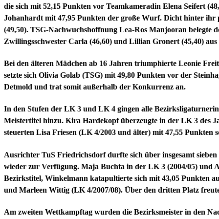
die sich mit 52,15 Punkten vor Teamkameradin Elena Seifert (4
Johanhardt mit 47,95 Punkten der große Wurf. Dicht hinter ihr p
(49,50). TSG-Nachwuchshoffnung Lea-Ros Manjooran belegte dort 
Zwillingsschwester Carla (46,60) und Lillian Gronert (45,40) aus
Bei den älteren Mädchen ab 16 Jahren triumphierte Leonie Frei
setzte sich Olivia Golab (TSG) mit 49,80 Punkten vor der Steinh
Detmold und trat somit außerhalb der Konkurrenz an.
In den Stufen der LK 3 und LK 4 gingen alle Bezirksligaturneri
Meistertitel hinzu. Kira Hardekopf überzeugte in der LK 3 des J
steuerten Lisa Friesen (LK 4/2003 und älter) mit 47,55 Punkten 
Ausrichter TuS Friedrichsdorf durfte sich über insgesamt sieben
wieder zur Verfügung. Maja Buchta in der LK 3 (2004/05) und An
Bezirkstitel, Winkelmann katapultierte sich mit 43,05 Punkten a
und Marleen Wittig (LK 4/2007/08). Über den dritten Platz freu
Am zweiten Wettkampftag wurden die Bezirksmeister in den Nach