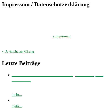
Impressum / Datenschutzerklärung
Der TuS Friedrichsdorf ist eingetragen in das Vereinsregister beim
Amtsgericht Gütersloh unter der Vereinsregister-Nr. 389.
Der TuS Friedrichsdorf hat beim Finanzamt Gütersloh die Steuernummer
351/4913/2044.
Hier gelangen Sie zum ausführliches
» Impressum
.
Die Datenschutzerklärung finden Sie hier
» Datenschutzerklärung
.
Letzte Beiträge
Bei bestem Fußballwetter musste unsere E-Jugend zum Derby nach
Avenwedde…
mehr...
mehr...