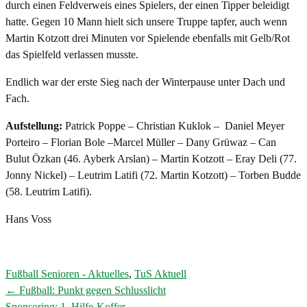
durch einen Feldverweis eines Spielers, der einen Tipper beleidigt
hatte. Gegen 10 Mann hielt sich unsere Truppe tapfer, auch wenn
Martin Kotzott drei Minuten vor Spielende ebenfalls mit Gelb/Rot
das Spielfeld verlassen musste.
Endlich war der erste Sieg nach der Winterpause unter Dach und
Fach.
Aufstellung:
Patrick Poppe – Christian Kuklok – Daniel Meyer
Porteiro – Florian Bole –Marcel Müller – Dany Grüwaz – Can
Bulut Özkan (46. Ayberk Arslan) – Martin Kotzott – Eray Deli (77.
Jonny Nickel) – Leutrim Latifi (72. Martin Kotzott) – Torben Budde
(58. Leutrim Latifi).
Hans Voss
Fußball Senioren - Aktuelles
,
TuS Aktuell
←
Fußball: Punkt gegen Schlusslicht
Post
Sponsoring: 1. Hilfe-Koffer
→