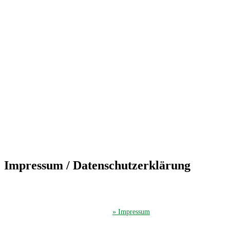
Impressum / Datenschutzerklärung
Der TuS Friedrichsdorf ist eingetragen in das Vereinsregister beim Amtsgerich
Der TuS Friedrichsdorf hat beim Finanzamt Gütersloh die Steuernummer 35
Hier gelangen Sie zum ausführliches
» Impressum
.