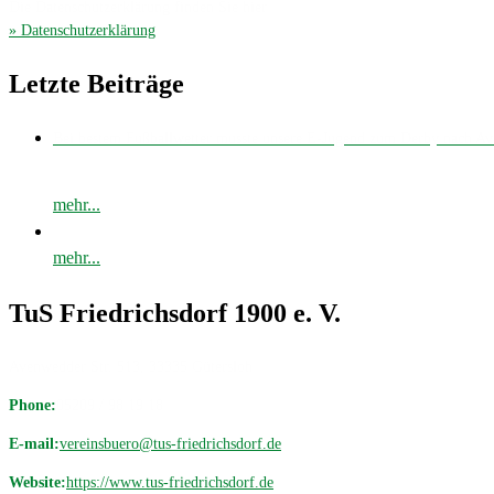
Die Datenschutzerklärung finden Sie hier
» Datenschutzerklärung
.
Letzte Beiträge
Bei bestem Fußballwetter musste unsere E-Jugend zum Derby nach 
mehr...
mehr...
TuS Friedrichsdorf 1900 e. V.
Avenwedder Str. 513, 33335 Gütersloh
Phone:
05209 / 98 19 18
E-mail:
vereinsbuero@tus-friedrichsdorf.de
Website:
https://www.tus-friedrichsdorf.de