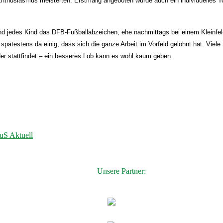
nthusiasmus meisterten. Erstmalig angeboten wurde auch ein individuelles To
 jedes Kind das DFB-Fußballabzeichen, ehe nachmittags bei einem Kleinfeld
 spätestens da einig, dass sich die ganze Arbeit im Vorfeld gelohnt hat. Viele 
er stattfindet – ein besseres Lob kann es wohl kaum geben.
uS Aktuell
Unsere Partner: