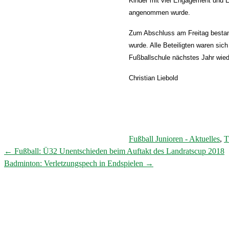
Kinder mit viel Engagement und E
angenommen wurde.
Zum Abschluss am Freitag bestand
wurde. Alle Beteiligten waren sich
Fußballschule nächstes Jahr wied
Christian Liebold
Fußball Junioren - Aktuelles
,
T
←
Fußball: Ü32 Unentschieden beim Auftakt des Landratscup 2018
Post
Badminton: Verletzungspech in Endspielen
→
navigation