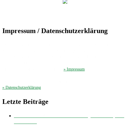
Impressum / Datenschutzerklärung
Der TuS Friedrichsdorf ist eingetragen in das Vereinsregister beim
Amtsgericht Gütersloh unter der Vereinsregister-Nr. 389.
Der TuS Friedrichsdorf hat beim Finanzamt Gütersloh die Steuernummer
351/4913/2044.
Hier gelangen Sie zum ausführliches
» Impressum
.
Die Datenschutzerklärung finden Sie hier
» Datenschutzerklärung
.
Letzte Beiträge
Bei bestem Fußballwetter musste unsere E-Jugend zum Derby nach
Avenwedde…