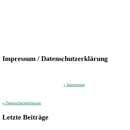
Impressum / Datenschutzerklärung
Der TuS Friedrichsdorf ist eingetragen in das Vereinsregister beim Amtsgerich
Der TuS Friedrichsdorf hat beim Finanzamt Gütersloh die Steuernummer 35
Hier gelangen Sie zum ausführliches
» Impressum
.
Die Datenschutzerklärung finden Sie hier
» Datenschutzerklärung
.
Letzte Beiträge