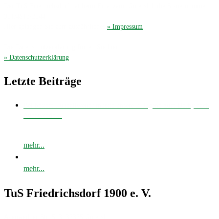
Der TuS Friedrichsdorf hat beim Finanzamt Gütersloh die Steuernummer
351/4913/2044.
Hier gelangen Sie zum ausführliches
» Impressum
.
Die Datenschutzerklärung finden Sie hier
» Datenschutzerklärung
.
Letzte Beiträge
Bei bestem Fußballwetter musste unsere E-Jugend zum Derby nach
Avenwedde…
mehr...
mehr...
TuS Friedrichsdorf 1900 e. V.
Avenwedder Str. 513, 33335 Gütersloh