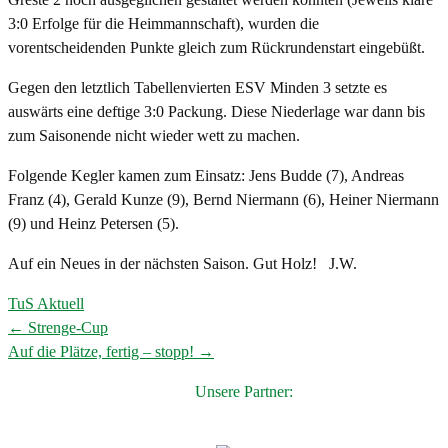
3:0 Erfolge für die Heimmannschaft), wurden die
vorentscheidenden Punkte gleich zum Rückrundenstart eingebüßt.
Gegen den letztlich Tabellenvierten ESV Minden 3 setzte es
auswärts eine deftige 3:0 Packung. Diese Niederlage war dann bis
zum Saisonende nicht wieder wett zu machen.
Folgende Kegler kamen zum Einsatz: Jens Budde (7), Andreas
Franz (4), Gerald Kunze (9), Bernd Niermann (6), Heiner Niermann
(9) und Heinz Petersen (5).
Auf ein Neues in der nächsten Saison. Gut Holz! J.W.
TuS Aktuell
←
Strenge-Cup
Post
Auf die Plätze, fertig – stopp!
→
navigation
Unsere Partner: