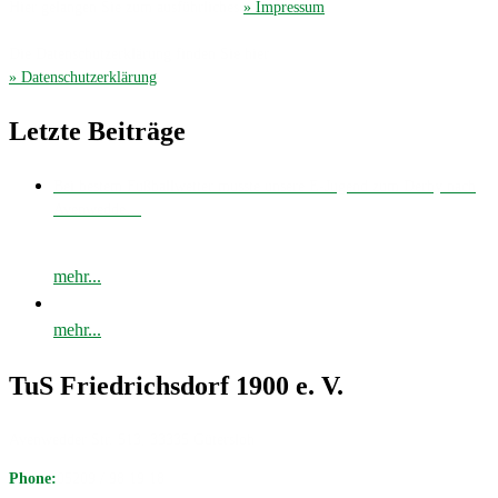
Hier gelangen Sie zum ausführliches
» Impressum
.
Die Datenschutzerklärung finden Sie hier
» Datenschutzerklärung
.
Letzte Beiträge
Bei bestem Fußballwetter musste unsere E-Jugend zum Derby nach
Avenwedde…
mehr...
mehr...
TuS Friedrichsdorf 1900 e. V.
Avenwedder Str. 513, 33335 Gütersloh
Phone:
05209 / 98 19 18