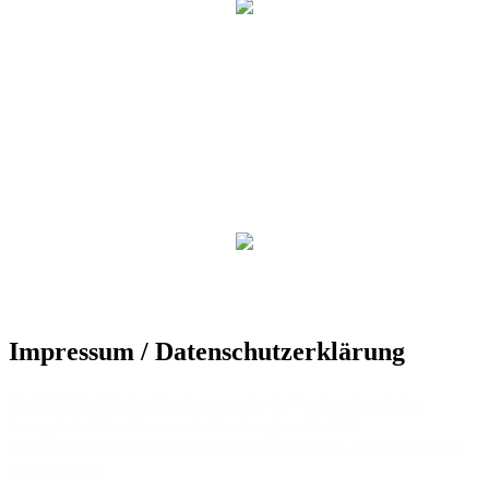
Impressum / Datenschutzerklärung
Der TuS Friedrichsdorf ist eingetragen in das Vereinsregister beim
Amtsgericht Gütersloh unter der Vereinsregister-Nr. 389.
Der TuS Friedrichsdorf hat beim Finanzamt Gütersloh die Steuernummer
351/4913/2044.