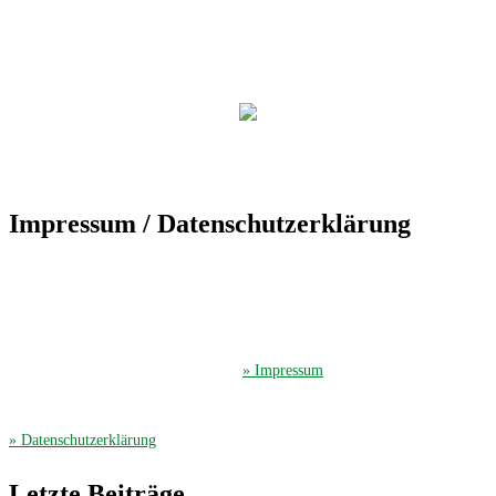
Impressum / Datenschutzerklärung
Der TuS Friedrichsdorf ist eingetragen in das Vereinsregister beim
Amtsgericht Gütersloh unter der Vereinsregister-Nr. 389.
Der TuS Friedrichsdorf hat beim Finanzamt Gütersloh die Steuernummer
351/4913/2044.
Hier gelangen Sie zum ausführliches
» Impressum
.
Die Datenschutzerklärung finden Sie hier
» Datenschutzerklärung
.
Letzte Beiträge