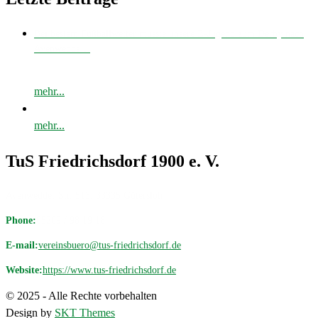
Bei bestem Fußballwetter musste unsere E-Jugend zum Derby nach
Avenwedde…
mehr...
mehr...
TuS Friedrichsdorf 1900 e. V.
Avenwedder Str. 513, 33335 Gütersloh
Phone:
05209 / 98 19 18
E-mail:
vereinsbuero@tus-friedrichsdorf.de
Website:
https://www.tus-friedrichsdorf.de
© 2025 - Alle Rechte vorbehalten
Design by
SKT Themes