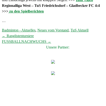
Regionalliga West – TuS Friedrichsdorf – Gladbecker FC 4:4
>>>
zu den Spielberichten
…
Badminton - Aktuelles
,
Neues vom Vorstand
,
TuS Aktuell
←
Ranglistenturniere
Post
FUSSBALLNACHWUCHS
→
navigation
Unsere Partner: