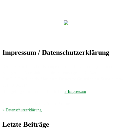
Impressum / Datenschutzerklärung
Der TuS Friedrichsdorf ist eingetragen in das Vereinsregister beim
Amtsgericht Gütersloh unter der Vereinsregister-Nr. 389.
Der TuS Friedrichsdorf hat beim Finanzamt Gütersloh die Steuernummer
351/4913/2044.
Hier gelangen Sie zum ausführliches
» Impressum
.
Die Datenschutzerklärung finden Sie hier
» Datenschutzerklärung
.
Letzte Beiträge