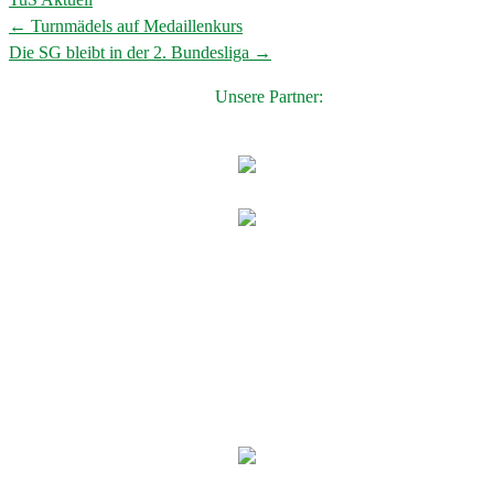
←
Turnmädels auf Medaillenkurs
Post
Die SG bleibt in der 2. Bundesliga
→
navigation
Unsere Partner: