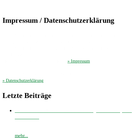
Impressum / Datenschutzerklärung
Der TuS Friedrichsdorf ist eingetragen in das Vereinsregister beim
Amtsgericht Gütersloh unter der Vereinsregister-Nr. 389.
Der TuS Friedrichsdorf hat beim Finanzamt Gütersloh die Steuernummer
351/4913/2044.
Hier gelangen Sie zum ausführliches
» Impressum
.
Die Datenschutzerklärung finden Sie hier
» Datenschutzerklärung
.
Letzte Beiträge
Bei bestem Fußballwetter musste unsere E-Jugend zum Derby nach
Avenwedde…
mehr...