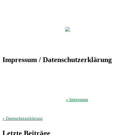
Impressum / Datenschutzerklärung
Der TuS Friedrichsdorf ist eingetragen in das Vereinsregister beim
Amtsgericht Gütersloh unter der Vereinsregister-Nr. 389.
Der TuS Friedrichsdorf hat beim Finanzamt Gütersloh die Steuernummer
351/4913/2044.
Hier gelangen Sie zum ausführliches
» Impressum
.
Die Datenschutzerklärung finden Sie hier
» Datenschutzerklärung
.
Letzte Beiträge