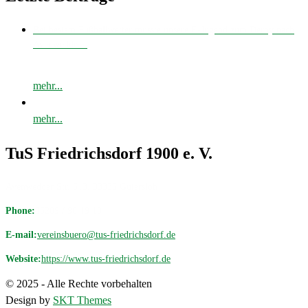
Bei bestem Fußballwetter musste unsere E-Jugend zum Derby nach
Avenwedde…
mehr...
mehr...
TuS Friedrichsdorf 1900 e. V.
Avenwedder Str. 513, 33335 Gütersloh
Phone:
05209 / 98 19 18
E-mail:
vereinsbuero@tus-friedrichsdorf.de
Website:
https://www.tus-friedrichsdorf.de
© 2025 - Alle Rechte vorbehalten
Design by
SKT Themes