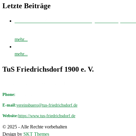
Letzte Beiträge
Bei bestem Fußballwetter musste unsere E-Jugend zum Derby nach 
mehr...
mehr...
TuS Friedrichsdorf 1900 e. V.
Avenwedder Str. 513, 33335 Gütersloh
Phone:
05209 / 98 19 18
E-mail:
vereinsbuero@tus-friedrichsdorf.de
Website:
https://www.tus-friedrichsdorf.de
© 2025 - Alle Rechte vorbehalten
Design by
SKT Themes