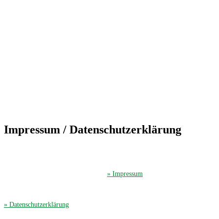
Impressum / Datenschutzerklärung
Der TuS Friedrichsdorf ist eingetragen in das Vereinsregister beim Amtsgerich
Der TuS Friedrichsdorf hat beim Finanzamt Gütersloh die Steuernummer 35
Hier gelangen Sie zum ausführliches
» Impressum
.
Die Datenschutzerklärung finden Sie hier
» Datenschutzerklärung
.