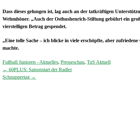
Dass dieses gelungen ist, lag auch an der tatkräftigen Unterstüt
Wehmhöner. „Auch der Osthushenrich-Stiftung gebührt ein großer
vierstelligen Betrag gespendet.
„Eine tolle Sache – ich blicke in viele erschöpfte, aber zufriede
machte.
Fußball Junioren - Aktuelles
,
Presseschau
,
TuS Aktuell
←
60PLUS: Saisonstart der Radler
Post
Schnuppertag
→
navigation