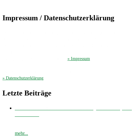
Impressum / Datenschutzerklärung
Der TuS Friedrichsdorf ist eingetragen in das Vereinsregister beim
Amtsgericht Gütersloh unter der Vereinsregister-Nr. 389.
Der TuS Friedrichsdorf hat beim Finanzamt Gütersloh die Steuernummer
351/4913/2044.
Hier gelangen Sie zum ausführliches
» Impressum
.
Die Datenschutzerklärung finden Sie hier
» Datenschutzerklärung
.
Letzte Beiträge
Bei bestem Fußballwetter musste unsere E-Jugend zum Derby nach
Avenwedde…
mehr...