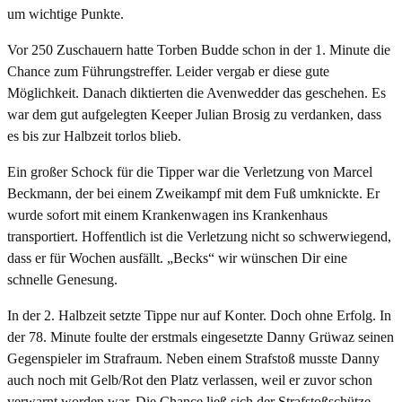
um wichtige Punkte.
Vor 250 Zuschauern hatte Torben Budde schon in der 1. Minute die
Chance zum Führungstreffer. Leider vergab er diese gute
Möglichkeit. Danach diktierten die Avenwedder das geschehen. Es
war dem gut aufgelegten Keeper Julian Brosig zu verdanken, dass
es bis zur Halbzeit torlos blieb.
Ein großer Schock für die Tipper war die Verletzung von Marcel
Beckmann, der bei einem Zweikampf mit dem Fuß umknickte. Er
wurde sofort mit einem Krankenwagen ins Krankenhaus
transportiert. Hoffentlich ist die Verletzung nicht so schwerwiegend,
dass er für Wochen ausfällt. „Becks“ wir wünschen Dir eine
schnelle Genesung.
In der 2. Halbzeit setzte Tippe nur auf Konter. Doch ohne Erfolg. In
der 78. Minute foulte der erstmals eingesetzte Danny Grüwaz seinen
Gegenspieler im Strafraum. Neben einem Strafstoß musste Danny
auch noch mit Gelb/Rot den Platz verlassen, weil er zuvor schon
verwarnt worden war. Die Chance ließ sich der Strafstoßschütze