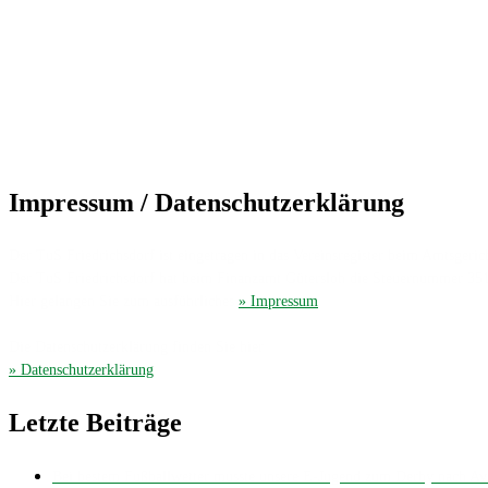
Impressum / Datenschutzerklärung
Der TuS Friedrichsdorf ist eingetragen in das Vereinsregister beim Amtsgerich
Der TuS Friedrichsdorf hat beim Finanzamt Gütersloh die Steuernummer 35
Hier gelangen Sie zum ausführliches
» Impressum
.
Die Datenschutzerklärung finden Sie hier
» Datenschutzerklärung
.
Letzte Beiträge
Bei bestem Fußballwetter musste unsere E-Jugend zum Derby nach 