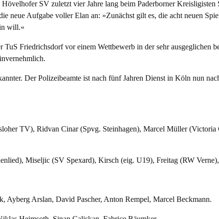
elhofer SV zuletzt vier Jahre lang beim Paderborner Kreisligisten S
neue Aufgabe voller Elan an: »Zunächst gilt es, die acht neuen Spieler
n will.«
TuS Friedrichsdorf vor einem Wettbewerb in der sehr ausgeglichen bese
einvernehmlich.
annter. Der Polizeibeamte ist nach fünf Jahren Dienst in Köln nun nach
oher TV), Ridvan Cinar (Spvg. Steinhagen), Marcel Müller (Victoria C
ied), Miseljic (SV Spexard), Kirsch (eig. U19), Freitag (RW Verne),
k, Ayberg Arslan, David Pascher, Anton Rempel, Marcel Beckmann.
Niklas Heimsoth, Sinan Caliskan, Fabrice Bäumker.