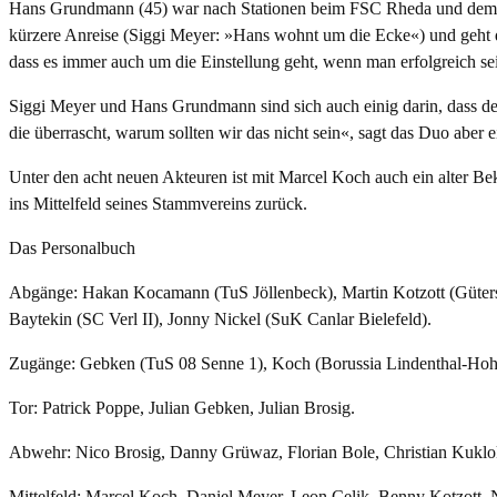
Hans Grundmann (45) war nach Stationen beim FSC Rheda und dem Höv
kürzere Anreise (Siggi Meyer: »Hans wohnt um die Ecke«) und geht die 
dass es immer auch um die Einstellung geht, wenn man erfolgreich sei
Siggi Meyer und Hans Grundmann sind sich auch einig darin, dass der 
die überrascht, warum sollten wir das nicht sein«, sagt das Duo aber 
Unter den acht neuen Akteuren ist mit Marcel Koch auch ein alter Bek
ins Mittelfeld seines Stammvereins zurück.
Das Personalbuch
Abgänge: Hakan Kocamann (TuS Jöllenbeck), Martin Kotzott (Gütersl
Baytekin (SC Verl II), Jonny Nickel (SuK Canlar Bielefeld).
Zugänge: Gebken (TuS 08 Senne 1), Koch (Borussia Lindenthal-Hohenl
Tor: Patrick Poppe, Julian Gebken, Julian Brosig.
Abwehr: Nico Brosig, Danny Grüwaz, Florian Bole, Christian Kuklo
Mittelfeld: Marcel Koch, Daniel Meyer, Leon Celik, Benny Kotzott, 