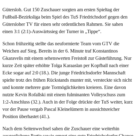
Gütersloh. Gut 150 Zuschauer sorgten am ersten Spieltag der
Fußball-Bezirksliga beim Spiel des TuS Friedrichsdorf gegen den
Gütersloher TV für einen sehr ordentlichen Rahmen. Sie sahen
einen 3:1 (2:1)-Auswärtssieg der Turner in „Tippe“.
Schon frühzeitig stellte das neuformierte Team vom GTV die
Weichen auf Sieg. Bereits in der 6. Minute traf Konstantinos
Gkaravelis mit einem sehenswerten Freistoß zur Gästeführung. Nur
kurze Zeit später erhöhte Tolga Karaaslan per Kopfball nach einer
Ecke sogar auf 2:0 (18.). Die junge Friedrichsdorfer Mannschaft
spielte trotz des frühen Rückstands munter mit, versteckte sich nicht
und konnte mehrere gute Tormöglichkeiten kreieren. Eine davon
nutzte Kevin Rofallski mit einem fulminanten Volleyschuss zum
1:2-Anschluss (32.). Auch in der Folge drückte der TuS weiter, kurz
vor der Pause vergab Pascal Kleinelümern in aussichtsreicher
Position überhastet (41.).
Nach dem Seitenwechsel sahen die Zuschauer eine weiterhin
ausgeglichene Partie sowie erneut eine gute Friedrichsdorfer Chance