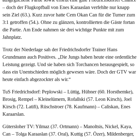
– doch der Flugkopfball von Enes Karaaslan verfehlte nur knapp
sein Ziel (63.). Kurz zuvor hatte Cem Okan Can für die Turner zum
3:1 getroffen (54.). Ohne zu glänzen, kontrollierten die Gäste fortan
die Partie. Am Ende nahmen sie drei wichtige Punkte mit zum
Jahnplatz.
Trotz der Niederlage sah der Friedrichsdorfer Trainer Hans
Grundmann auch Positives. „Die Jungs haben heute eine ordentliche
Leistung gezeigt. Und sie haben sich Torchancen herausgespielt, so
dass ein Unentschieden möglich gewesen wäre. Doch der GTV war
heute einfach abgezockter als wir.“
TuS Friedrichsdorf: Peplowski – Lüttig, Hübner (60. Horsthemke),
Brosig, Rempel – Kleinelümern, Rofallski (57. Leon Kirsch), Joel
Kirsch (72. Latifi), Rüschstroer (78. Kaufmann) – Caliskan, Enes
Karaarslan.
Gütersloher TV: Yilmaz (37. Ortmann) – Manoltsis, Nickel, Kaya,
Can – Tolga Karaaslan (37. Oral), Kuttig (57. Özer), Mildenberger,