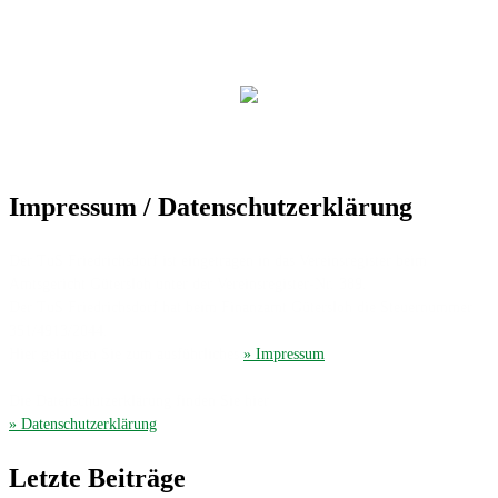
Impressum / Datenschutzerklärung
Der TuS Friedrichsdorf ist eingetragen in das Vereinsregister beim
Amtsgericht Gütersloh unter der Vereinsregister-Nr. 389.
Der TuS Friedrichsdorf hat beim Finanzamt Gütersloh die Steuernummer
351/4913/2044.
Hier gelangen Sie zum ausführliches
» Impressum
.
Die Datenschutzerklärung finden Sie hier
» Datenschutzerklärung
.
Letzte Beiträge