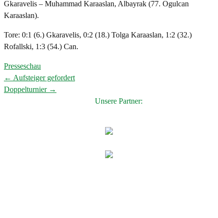
Gkaravelis – Muhammad Karaaslan, Albayrak (77. Ogulcan
Karaaslan).
Tore: 0:1 (6.) Gkaravelis, 0:2 (18.) Tolga Karaaslan, 1:2 (32.)
Rofallski, 1:3 (54.) Can.
Presseschau
←
Aufsteiger gefordert
Post
Doppelturnier
→
navigation
Unsere Partner: