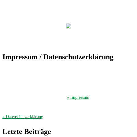
Impressum / Datenschutzerklärung
Der TuS Friedrichsdorf ist eingetragen in das Vereinsregister beim
Amtsgericht Gütersloh unter der Vereinsregister-Nr. 389.
Der TuS Friedrichsdorf hat beim Finanzamt Gütersloh die Steuernummer
351/4913/2044.
Hier gelangen Sie zum ausführliches
» Impressum
.
Die Datenschutzerklärung finden Sie hier
» Datenschutzerklärung
.
Letzte Beiträge