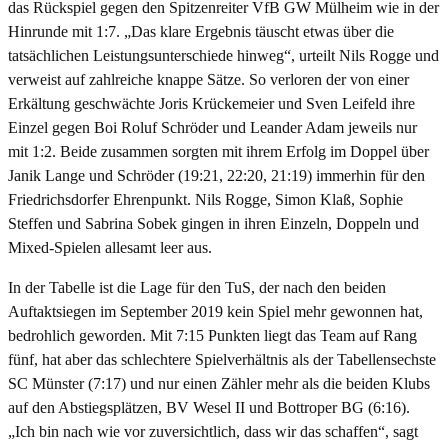
das Rückspiel gegen den Spitzenreiter VfB GW Mülheim wie in der
Hinrunde mit 1:7. „Das klare Ergebnis täuscht etwas über die
tatsächlichen Leistungsunterschiede hinweg“, urteilt Nils Rogge und
verweist auf zahlreiche knappe Sätze. So verloren der von einer
Erkältung geschwächte Joris Krückemeier und Sven Leifeld ihre
Einzel gegen Boi Roluf Schröder und Leander Adam jeweils nur
mit 1:2. Beide zusammen sorgten mit ihrem Erfolg im Doppel über
Janik Lange und Schröder (19:21, 22:20, 21:19) immerhin für den
Friedrichsdorfer Ehrenpunkt. Nils Rogge, Simon Klaß, Sophie
Steffen und Sabrina Sobek gingen in ihren Einzeln, Doppeln und
Mixed-Spielen allesamt leer aus.
In der Tabelle ist die Lage für den TuS, der nach den beiden
Auftaktsiegen im September 2019 kein Spiel mehr gewonnen hat,
bedrohlich geworden. Mit 7:15 Punkten liegt das Team auf Rang
fünf, hat aber das schlechtere Spielverhältnis als der Tabellensechste
SC Münster (7:17) und nur einen Zähler mehr als die beiden Klubs
auf den Abstiegsplätzen, BV Wesel II und Bottroper BG (6:16).
„Ich bin nach wie vor zuversichtlich, dass wir das schaffen“, sagt