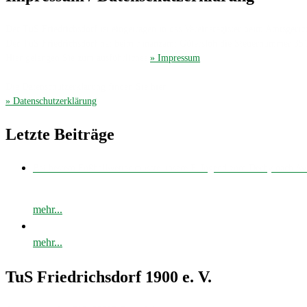
Der TuS Friedrichsdorf ist eingetragen in das Vereinsregister beim Amtsgerich
Der TuS Friedrichsdorf hat beim Finanzamt Gütersloh die Steuernummer 35
Hier gelangen Sie zum ausführliches
» Impressum
.
Die Datenschutzerklärung finden Sie hier
» Datenschutzerklärung
.
Letzte Beiträge
Bei bestem Fußballwetter musste unsere E-Jugend zum Derby nach 
mehr...
mehr...
TuS Friedrichsdorf 1900 e. V.