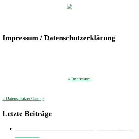
Impressum / Datenschutzerklärung
Der TuS Friedrichsdorf ist eingetragen in das Vereinsregister beim
Amtsgericht Gütersloh unter der Vereinsregister-Nr. 389.
Der TuS Friedrichsdorf hat beim Finanzamt Gütersloh die Steuernummer
351/4913/2044.
Hier gelangen Sie zum ausführliches
» Impressum
.
Die Datenschutzerklärung finden Sie hier
» Datenschutzerklärung
.
Letzte Beiträge
Bei bestem Fußballwetter musste unsere E-Jugend zum Derby nach
Avenwedde…