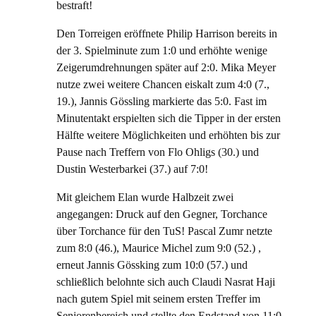
bestraft!
Den Torreigen eröffnete Philip Harrison bereits in
der 3. Spielminute zum 1:0 und erhöhte wenige
Zeigerumdrehnungen später auf 2:0. Mika Meyer
nutze zwei weitere Chancen eiskalt zum 4:0 (7.,
19.), Jannis Gössling markierte das 5:0. Fast im
Minutentakt erspielten sich die Tipper in der ersten
Hälfte weitere Möglichkeiten und erhöhten bis zur
Pause nach Treffern von Flo Ohligs (30.) und
Dustin Westerbarkei (37.) auf 7:0!
Mit gleichem Elan wurde Halbzeit zwei
angegangen: Druck auf den Gegner, Torchance
über Torchance für den TuS! Pascal Zumr netzte
zum 8:0 (46.), Maurice Michel zum 9:0 (52.) ,
erneut Jannis Gössking zum 10:0 (57.) und
schließlich belohnte sich auch Claudi Nasrat Haji
nach gutem Spiel mit seinem ersten Treffer im
Seniorenbereich und stellte den Endstand von 11:0