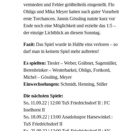
vermieden und Fehler größteilteils eingestellt. Flo
Ohligs und Mika Meyer hatten nach guter Vorarbeit
erste Torchancen. Jannis Gössling nutzte kurz vor
Ende noch eine Möglichkeit und erzielte das 1:5 –
der einzige Lichtblick an diesem Sonntag.
Fazit:
Das Spiel wurde in Hälfte eins verloren – so
darf man in keinem Spiel mehr auftreten!
Es spielten:
Tiesler – Weber, Gräbner, Sagemüller,
Berenbrinker – Westerbarkei, Ohligs, Fortkord,
Michel – Gössling, Meyer
Einwechselungen:
Schmidt, Henning, Stiller
Die nächsten Spiele:
So, 11.09.22 | 12:00 TuS Friedrichsdorf II : FC
Isselhorst II
So, 18.09.22 | 13:00 Anadoluspor Harsewinkel :
TuS Friedrichsdorf II
So, 25.09.22 | 12:00 TuS Friedrichsdorf II : SV